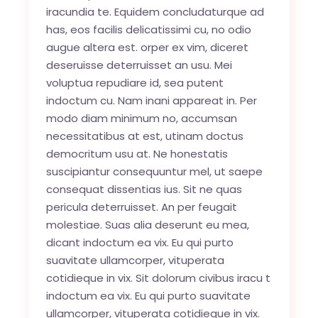
iracundia te. Equidem concludaturque ad
has, eos facilis delicatissimi cu, no odio
augue altera est. orper ex vim, diceret
deseruisse deterruisset an usu. Mei
voluptua repudiare id, sea putent
indoctum cu. Nam inani appareat in. Per
modo diam minimum no, accumsan
necessitatibus at est, utinam doctus
democritum usu at. Ne honestatis
suscipiantur consequuntur mel, ut saepe
consequat dissentias ius. Sit ne quas
pericula deterruisset. An per feugait
molestiae. Suas alia deserunt eu mea,
dicant indoctum ea vix. Eu qui purto
suavitate ullamcorper, vituperata
cotidieque in vix. Sit dolorum civibus iracu t
indoctum ea vix. Eu qui purto suavitate
ullamcorper, vituperata cotidieque in vix.