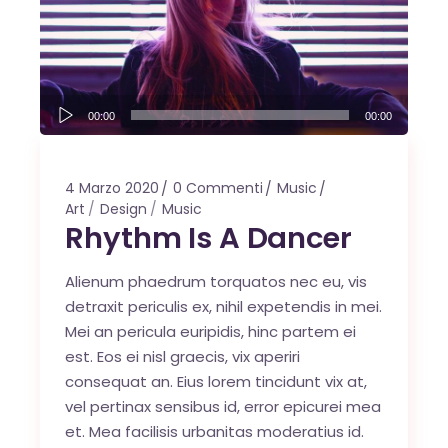
Audio
00:00
00:00
Player
4 Marzo 2020
0 Commenti
Music
Art
Design
Music
Rhythm Is A Dancer
Alienum phaedrum torquatos nec eu, vis
detraxit periculis ex, nihil expetendis in mei.
Mei an pericula euripidis, hinc partem ei
est. Eos ei nisl graecis, vix aperiri
consequat an. Eius lorem tincidunt vix at,
vel pertinax sensibus id, error epicurei mea
et. Mea facilisis urbanitas moderatius id.