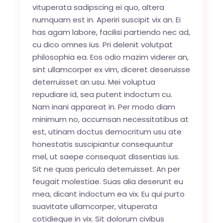
vituperata sadipscing ei quo, altera
numquam est in. Aperiri suscipit vix an. Ei
has agam labore, facilisi partiendo nec ad,
cu dico omnes ius. Pri delenit volutpat
philosophia ea. Eos odio mazim viderer an,
sint ullamcorper ex vim, diceret deseruisse
deterruisset an usu. Mei voluptua
repudiare id, sea putent indoctum cu.
Nam inani appareat in. Per modo diam
minimum no, accumsan necessitatibus at
est, utinam doctus democritum usu ate
honestatis suscipiantur consequuntur
mel, ut saepe consequat dissentias ius.
Sit ne quas pericula deterruisset. An per
feugait molestiae. Suas alia deserunt eu
mea, dicant indoctum ea vix. Eu qui purto
suavitate ullamcorper, vituperata
cotidieque in vix. Sit dolorum civibus