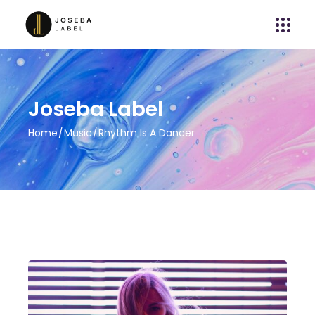
Joseba Label
Home
Music
Rhythm Is A Dancer