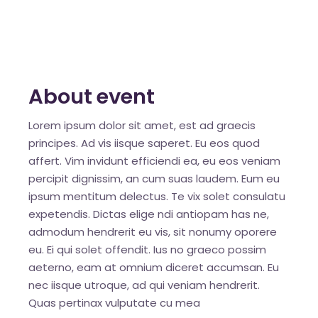
About event
Lorem ipsum dolor sit amet, est ad graecis
principes. Ad vis iisque saperet. Eu eos quod
affert. Vim invidunt efficiendi ea, eu eos veniam
percipit dignissim, an cum suas laudem. Eum eu
ipsum mentitum delectus. Te vix solet consulatu
expetendis. Dictas elige ndi antiopam has ne,
admodum hendrerit eu vis, sit nonumy oporere
eu. Ei qui solet offendit. Ius no graeco possim
aeterno, eam at omnium diceret accumsan. Eu
nec iisque utroque, ad qui veniam hendrerit.
Quas pertinax vulputate cu mea