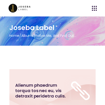
Joseba Label
Home
Albums
Follow Me, And Find Out…
Alienum phaedrum
torqua tos nec eu, vis
detraxit peridetra culis.