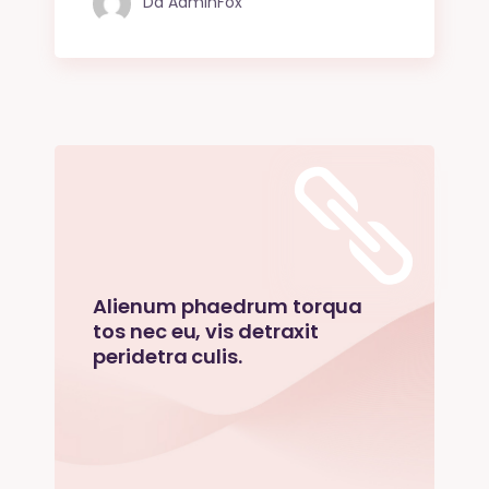
Da
AdminFox
Alienum phaedrum torqua
tos nec eu, vis detraxit
peridetra culis.